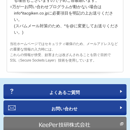
る場合もございますので予めご容赦願います。
万が一お問い合わせプログラムが動かない場合は
info*itacgiken.co.jpに必要項目を明記の上お送りくださ
い。
(スパムメール対策のため、*を@に変更してお送りくださ
い。)
当社ホームページではセキュリティ確保のため、メールアドレスなど
の重要な情報の入力時には、
これらの情報が傍受、妨害または改ざんされることを防ぐ目的で
SSL（Secure Sockets Layer）技術を使用しています。
よくあるご質問
お問い合わせ