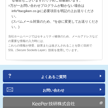
る場合もございますので予めご容赦願います。
万が一お問い合わせプログラムが動かない場合は
info*itacgiken.co.jpに必要項目を明記の上お送りくださ
い。
(スパムメール対策のため、*を@に変更してお送りくださ
い。)
当社ホームページではセキュリティ確保のため、メールアドレスなど
の重要な情報の入力時には、
これらの情報が傍受、妨害または改ざんされることを防ぐ目的で
SSL（Secure Sockets Layer）技術を使用しています。
よくあるご質問
お問い合わせ