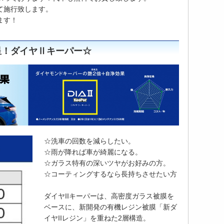
て施行致します。
ます！
星！ダイヤⅡキーパー☆
☆洗車の回数を減らしたい。
☆雨が降れば車が綺麗になる。
☆ガラス特有の深いツヤがお好みの方。
☆コーティングするなら長持ちさせたい方
ダイヤIIキーパーは、高密度ガラス被膜を
ベースに、新開発の有機レジン被膜「新ダ
イヤIIレジン」を重ねた2層構造。