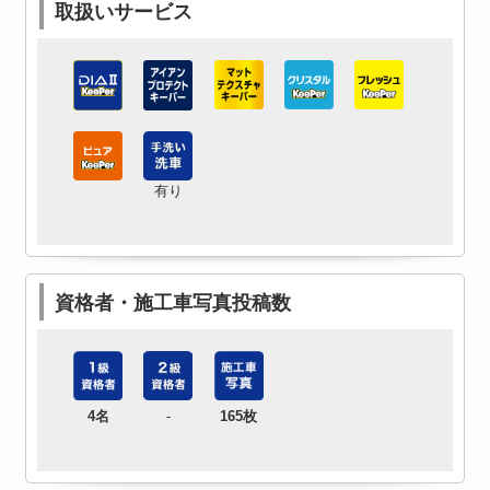
取扱いサービス
有り
資格者・施工車写真投稿数
4名
-
165枚