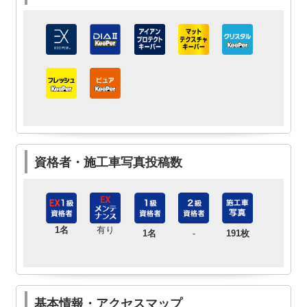
資格者・施工車写真投稿数
1名
有り
1名
-
191枚
基本情報・アクセスマップ