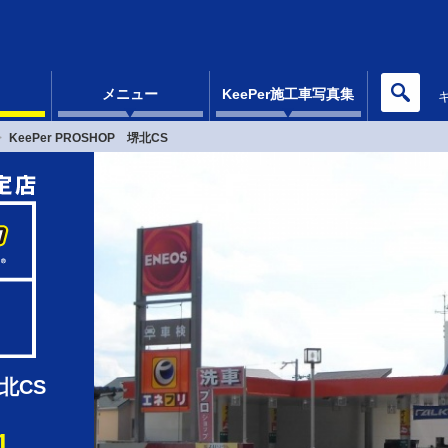
メニュー
KeePer施工車写真集
KeePer PROSHOP 堺北CS
堺北CS
1