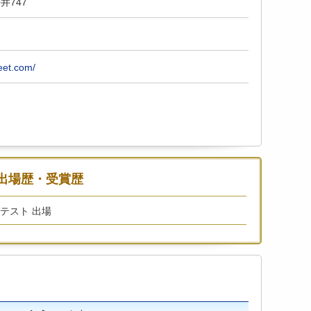
井747
eet.com/
出場歴・受賞歴
ンテスト 出場