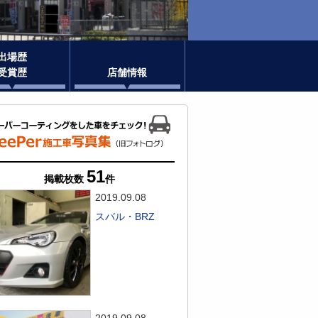
出場歴
受賞歴
店舗情報
51
掲載枚数
件
2019.09.08
スバル・BRZ