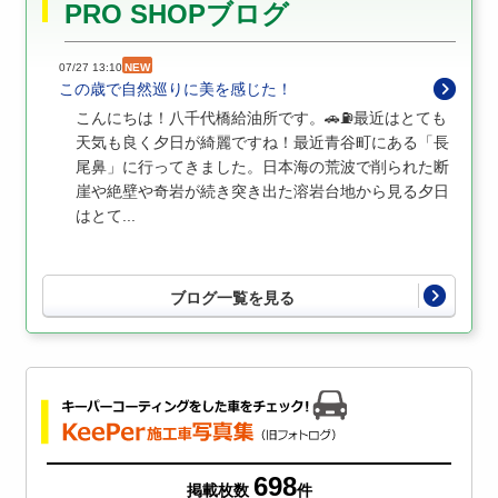
PRO SHOPブログ
07/27 13:10
NEW
この歳で自然巡りに美を感じた！
こんにちは！八千代橋給油所です。🚗⛽️最近はとても
天気も良く夕日が綺麗ですね！最近青谷町にある「長
尾鼻」に行ってきました。日本海の荒波で削られた断
崖や絶壁や奇岩が続き突き出た溶岩台地から見る夕日
はとて...
ブログ一覧を見る
698
掲載枚数
件