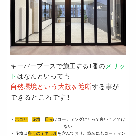
キーパーブースで施工する1番の
メリッ
ト
はなんといっても
自然環境という大敵を遮断
する事が
できるところです‼️
・
ホコリ
、
花粉
、
日光
はコーティングにとって良いことでは
ない
・花粉は
多くのミネラル
を含んでおり、塗装にもコーティン