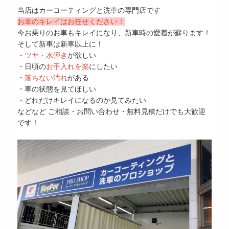
当店はカーコーティングと洗車の専門店です
お車のキレイはお任せください！
今お乗りのお車もキレイになり、新車時の愛着が蘇ります！
そして新車は新車以上に！
・
ツヤ・水弾き
が欲しい
・日頃の
お手入れを楽
にしたい
・
落ちない汚れ
がある
・車の状態を見てほしい
・どれだけキレイになるのか見てみたい
などなど ご相談・お問い合わせ・無料見積だけでも大歓迎
です！