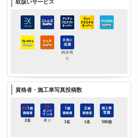
取扱いサービス
純水有
り
資格者・施工車写真投稿数
2名
有り
3名
1名
586枚