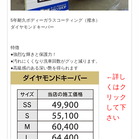
5年耐久ボディーガラスコーティング（撥水）
ダイヤモンドキーパー
特徴
●強烈な輝きと保護力！
●汚れにくくなり洗車回数がグッと減ります。
●高級感のある深い艶を得られます
←詳し
くはク
リック
して下
さい