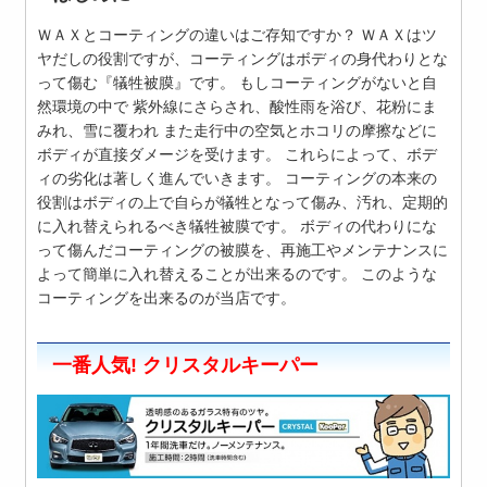
ＷＡＸとコーティングの違いはご存知ですか？ ＷＡＸはツ
ヤだしの役割ですが、コーティングはボディの身代わりとな
って傷む『犠牲被膜』です。 もしコーティングがないと自
然環境の中で 紫外線にさらされ、酸性雨を浴び、花粉にま
みれ、雪に覆われ また走行中の空気とホコリの摩擦などに
ボディが直接ダメージを受けます。 これらによって、ボデ
ィの劣化は著しく進んでいきます。 コーティングの本来の
役割はボディの上で自らが犠牲となって傷み、汚れ、定期的
に入れ替えられるべき犠牲被膜です。 ボディの代わりにな
って傷んだコーティングの被膜を、再施工やメンテナンスに
よって簡単に入れ替えることが出来るのです。 このような
コーティングを出来るのが当店です。
一番人気! クリスタルキーパー