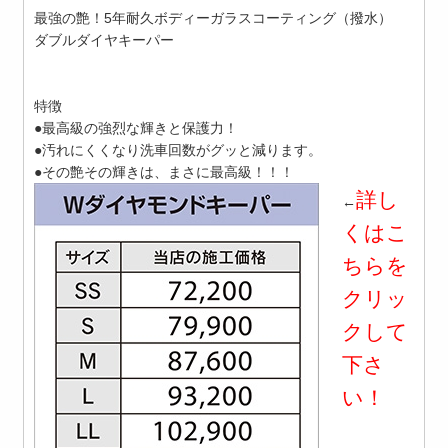
最強の艶！5年耐久ボディーガラスコーティング（撥水）
ダブルダイヤキーパー
特徴
●最高級の強烈な輝きと保護力！
●汚れにくくなり洗車回数がグッと減ります。
●その艶その輝きは、まさに最高級！！！
詳し
←
くはこ
ちらを
クリッ
クして
下さ
い！