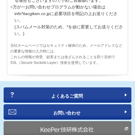
る場合もございますので予めご容赦願います。
万が一お問い合わせプログラムが動かない場合は
info*itacgiken.co.jpに必要項目を明記の上お送りくださ
い。
(スパムメール対策のため、*を@に変更してお送りくださ
い。)
当社ホームページではセキュリティ確保のため、メールアドレスなど
の重要な情報の入力時には、
これらの情報が傍受、妨害または改ざんされることを防ぐ目的で
SSL（Secure Sockets Layer）技術を使用しています。
よくあるご質問
お問い合わせ