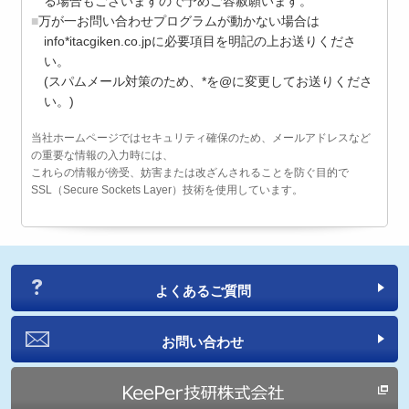
る場合もございますので予めご容赦願います。
万が一お問い合わせプログラムが動かない場合は
info*itacgiken.co.jpに必要項目を明記の上お送りくださ
い。
(スパムメール対策のため、*を@に変更してお送りくださ
い。)
当社ホームページではセキュリティ確保のため、メールアドレスなど
の重要な情報の入力時には、
これらの情報が傍受、妨害または改ざんされることを防ぐ目的で
SSL（Secure Sockets Layer）技術を使用しています。
よくあるご質問
お問い合わせ