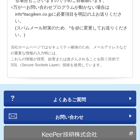
る場合もございますので予めご容赦願います。
万が一お問い合わせプログラムが動かない場合は
info*itacgiken.co.jpに必要項目を明記の上お送りくださ
い。
(スパムメール対策のため、*を@に変更してお送りくださ
い。)
当社ホームページではセキュリティ確保のため、メールアドレスなど
の重要な情報の入力時には、
これらの情報が傍受、妨害または改ざんされることを防ぐ目的で
SSL（Secure Sockets Layer）技術を使用しています。
よくあるご質問
お問い合わせ