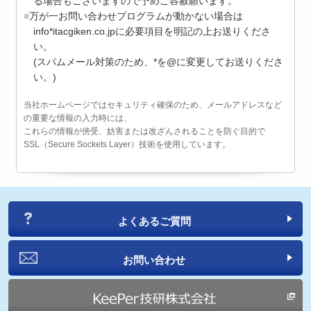
る場合もございますので予めご容赦願います。
万が一お問い合わせプログラムが動かない場合は
info*itacgiken.co.jpに必要項目を明記の上お送りくださ
い。
(スパムメール対策のため、*を@に変更してお送りくださ
い。)
当社ホームページではセキュリティ確保のため、メールアドレスなど
の重要な情報の入力時には、
これらの情報が傍受、妨害または改ざんされることを防ぐ目的で
SSL（Secure Sockets Layer）技術を使用しています。
よくあるご質問
お問い合わせ