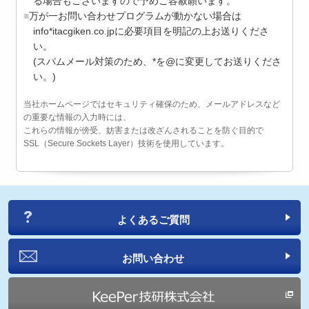
る場合もございますので予めご容赦願います。
万が一お問い合わせプログラムが動かない場合は
info*itacgiken.co.jpに必要項目を明記の上お送りくださ
い。
(スパムメール対策のため、*を@に変更してお送りくださ
い。)
当社ホームページではセキュリティ確保のため、メールアドレスなど
の重要な情報の入力時には、
これらの情報が傍受、妨害または改ざんされることを防ぐ目的で
SSL（Secure Sockets Layer）技術を使用しています。
よくあるご質問
お問い合わせ