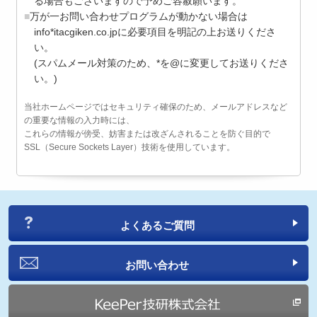
る場合もございますので予めご容赦願います。
万が一お問い合わせプログラムが動かない場合は
info*itacgiken.co.jpに必要項目を明記の上お送りくださ
い。
(スパムメール対策のため、*を@に変更してお送りくださ
い。)
当社ホームページではセキュリティ確保のため、メールアドレスなど
の重要な情報の入力時には、
これらの情報が傍受、妨害または改ざんされることを防ぐ目的で
SSL（Secure Sockets Layer）技術を使用しています。
よくあるご質問
お問い合わせ