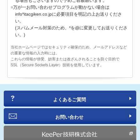
る場合もございますので予めご容赦願います。
万が一お問い合わせプログラムが動かない場合は
info*itacgiken.co.jpに必要項目を明記の上お送りくださ
い。
(スパムメール対策のため、*を@に変更してお送りくださ
い。)
当社ホームページではセキュリティ確保のため、メールアドレスなど
の重要な情報の入力時には、
これらの情報が傍受、妨害または改ざんされることを防ぐ目的で
SSL（Secure Sockets Layer）技術を使用しています。
よくあるご質問
お問い合わせ