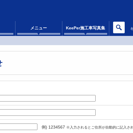
メニュー
KeePer施工車写真集
せ
例) 1234567
※入力されるとご住所が自動的に記入さ