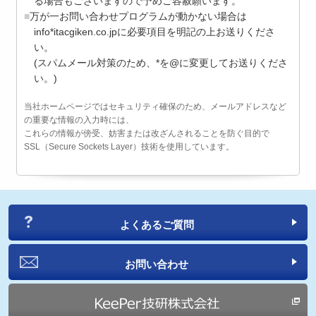
る場合もございますので予めご容赦願います。
万が一お問い合わせプログラムが動かない場合は
info*itacgiken.co.jpに必要項目を明記の上お送りくださ
い。
(スパムメール対策のため、*を@に変更してお送りくださ
い。)
当社ホームページではセキュリティ確保のため、メールアドレスなど
の重要な情報の入力時には、
これらの情報が傍受、妨害または改ざんされることを防ぐ目的で
SSL（Secure Sockets Layer）技術を使用しています。
よくあるご質問
お問い合わせ