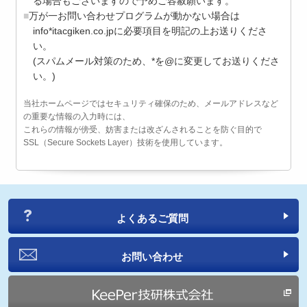
る場合もございますので予めご容赦願います。
万が一お問い合わせプログラムが動かない場合は
info*itacgiken.co.jpに必要項目を明記の上お送りくださ
い。
(スパムメール対策のため、*を@に変更してお送りくださ
い。)
当社ホームページではセキュリティ確保のため、メールアドレスなど
の重要な情報の入力時には、
これらの情報が傍受、妨害または改ざんされることを防ぐ目的で
SSL（Secure Sockets Layer）技術を使用しています。
よくあるご質問
お問い合わせ