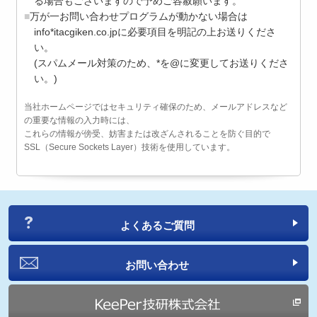
る場合もございますので予めご容赦願います。
万が一お問い合わせプログラムが動かない場合は
info*itacgiken.co.jpに必要項目を明記の上お送りくださ
い。
(スパムメール対策のため、*を@に変更してお送りくださ
い。)
当社ホームページではセキュリティ確保のため、メールアドレスなど
の重要な情報の入力時には、
これらの情報が傍受、妨害または改ざんされることを防ぐ目的で
SSL（Secure Sockets Layer）技術を使用しています。
よくあるご質問
お問い合わせ