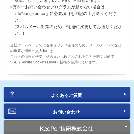
る場合もございますので予めご容赦願います。
万が一お問い合わせプログラムが動かない場合は
info*itacgiken.co.jpに必要項目を明記の上お送りくださ
い。
(スパムメール対策のため、*を@に変更してお送りくださ
い。)
当社ホームページではセキュリティ確保のため、メールアドレスなど
の重要な情報の入力時には、
これらの情報が傍受、妨害または改ざんされることを防ぐ目的で
SSL（Secure Sockets Layer）技術を使用しています。
よくあるご質問
お問い合わせ