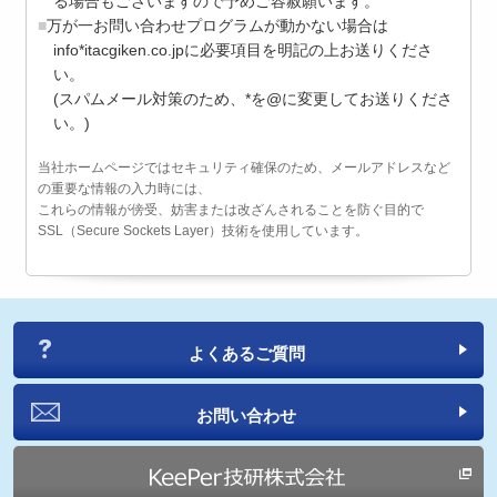
る場合もございますので予めご容赦願います。
万が一お問い合わせプログラムが動かない場合は
info*itacgiken.co.jpに必要項目を明記の上お送りくださ
い。
(スパムメール対策のため、*を@に変更してお送りくださ
い。)
当社ホームページではセキュリティ確保のため、メールアドレスなど
の重要な情報の入力時には、
これらの情報が傍受、妨害または改ざんされることを防ぐ目的で
SSL（Secure Sockets Layer）技術を使用しています。
よくあるご質問
お問い合わせ