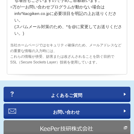
る場合もございますので予めご容赦願います。
万が一お問い合わせプログラムが動かない場合は
info*itacgiken.co.jpに必要項目を明記の上お送りくださ
い。
(スパムメール対策のため、*を@に変更してお送りくださ
い。)
当社ホームページではセキュリティ確保のため、メールアドレスなど
の重要な情報の入力時には、
これらの情報が傍受、妨害または改ざんされることを防ぐ目的で
SSL（Secure Sockets Layer）技術を使用しています。
よくあるご質問
お問い合わせ