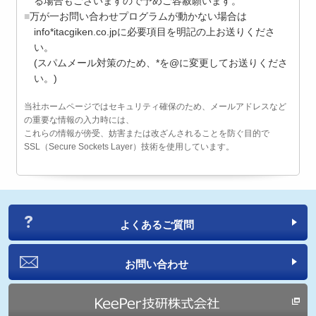
る場合もございますので予めご容赦願います。
万が一お問い合わせプログラムが動かない場合は
info*itacgiken.co.jpに必要項目を明記の上お送りくださ
い。
(スパムメール対策のため、*を@に変更してお送りくださ
い。)
当社ホームページではセキュリティ確保のため、メールアドレスなど
の重要な情報の入力時には、
これらの情報が傍受、妨害または改ざんされることを防ぐ目的で
SSL（Secure Sockets Layer）技術を使用しています。
よくあるご質問
お問い合わせ