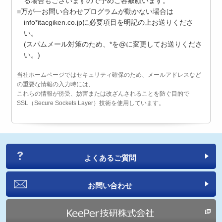
る場合もございますので予めご容赦願います。
万が一お問い合わせプログラムが動かない場合は
info*itacgiken.co.jpに必要項目を明記の上お送りくださ
い。
(スパムメール対策のため、*を@に変更してお送りくださ
い。)
当社ホームページではセキュリティ確保のため、メールアドレスなど
の重要な情報の入力時には、
これらの情報が傍受、妨害または改ざんされることを防ぐ目的で
SSL（Secure Sockets Layer）技術を使用しています。
よくあるご質問
お問い合わせ