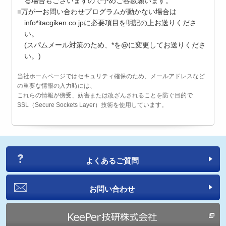
る場合もございますので予めご容赦願います。
万が一お問い合わせプログラムが動かない場合は
info*itacgiken.co.jpに必要項目を明記の上お送りくださ
い。
(スパムメール対策のため、*を@に変更してお送りくださ
い。)
当社ホームページではセキュリティ確保のため、メールアドレスなど
の重要な情報の入力時には、
これらの情報が傍受、妨害または改ざんされることを防ぐ目的で
SSL（Secure Sockets Layer）技術を使用しています。
よくあるご質問
お問い合わせ