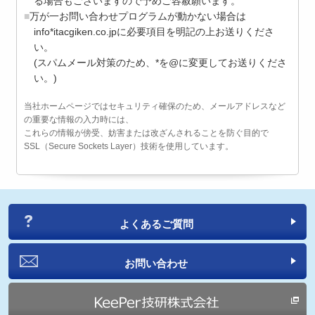
る場合もございますので予めご容赦願います。
万が一お問い合わせプログラムが動かない場合は
info*itacgiken.co.jpに必要項目を明記の上お送りくださ
い。
(スパムメール対策のため、*を@に変更してお送りくださ
い。)
当社ホームページではセキュリティ確保のため、メールアドレスなど
の重要な情報の入力時には、
これらの情報が傍受、妨害または改ざんされることを防ぐ目的で
SSL（Secure Sockets Layer）技術を使用しています。
よくあるご質問
お問い合わせ