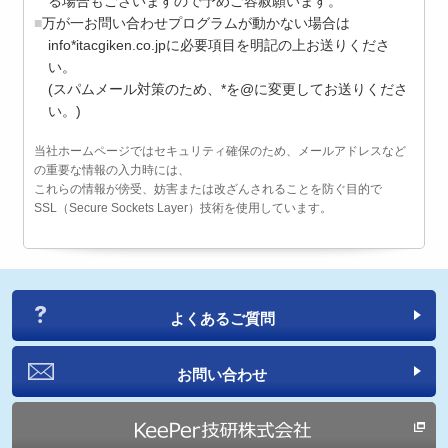
る場合もございますので予めご容赦願います。
万が一お問い合わせプログラムが動かない場合は
info*itacgiken.co.jpに必要項目を明記の上お送りくださ
い。
(スパムメール対策のため、*を@に変更してお送りくださ
い。)
当社ホームページではセキュリティ確保のため、メールアドレスなど
の重要な情報の入力時には、
これらの情報が傍受、妨害または改ざんされることを防ぐ目的で
SSL（Secure Sockets Layer）技術を使用しています。
よくあるご質問
お問い合わせ