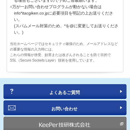
る場合もございますので予めご容赦願います。
万が一お問い合わせプログラムが動かない場合は
info*itacgiken.co.jpに必要項目を明記の上お送りくださ
い。
(スパムメール対策のため、*を@に変更してお送りくださ
い。)
当社ホームページではセキュリティ確保のため、メールアドレスなど
の重要な情報の入力時には、
これらの情報が傍受、妨害または改ざんされることを防ぐ目的で
SSL（Secure Sockets Layer）技術を使用しています。
よくあるご質問
お問い合わせ