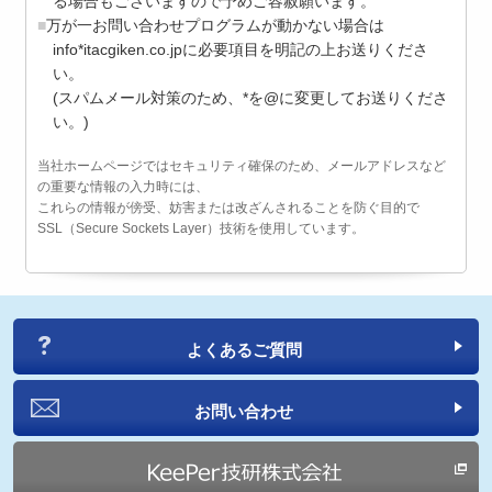
る場合もございますので予めご容赦願います。
万が一お問い合わせプログラムが動かない場合は
info*itacgiken.co.jpに必要項目を明記の上お送りくださ
い。
(スパムメール対策のため、*を@に変更してお送りくださ
い。)
当社ホームページではセキュリティ確保のため、メールアドレスなど
の重要な情報の入力時には、
これらの情報が傍受、妨害または改ざんされることを防ぐ目的で
SSL（Secure Sockets Layer）技術を使用しています。
よくあるご質問
お問い合わせ