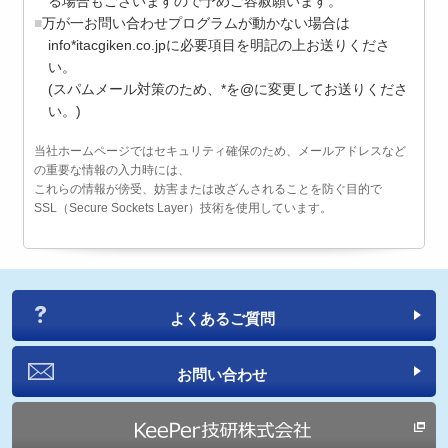
る場合もございますので予めご容赦願います。
万が一お問い合わせプログラムが動かない場合は
info*itacgiken.co.jpに必要項目を明記の上お送りくださ
い。
(スパムメール対策のため、*を@に変更してお送りくださ
い。)
当社ホームページではセキュリティ確保のため、メールアドレスなど
の重要な情報の入力時には、
これらの情報が傍受、妨害または改ざんされることを防ぐ目的で
SSL（Secure Sockets Layer）技術を使用しています。
よくあるご質問
お問い合わせ