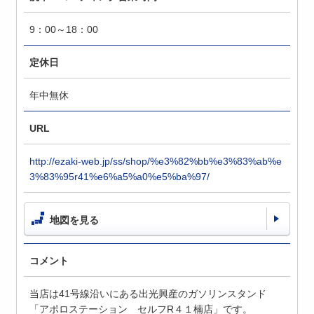
9：00～18：00
定休日
年中無休
URL
http://ezaki-web.jp/ss/shop/%e3%82%bb%e3%83%ab%e
3%83%95r41%e6%a5%a0%e5%ba%97/
地図を見る
コメント
当店は41号線沿いにある出光興産のガソリンスタンド
「アポロステーション セルフR４１楠店」です。