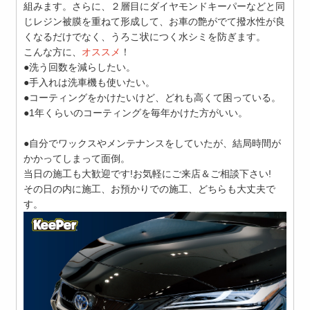
組みます。さらに、２層目にダイヤモンドキーパーなどと同
じレジン被膜を重ねて形成して、お車の艶がでて撥水性が良
くなるだけでなく、うろこ状につく水シミを防ぎます。
こんな方に、
オススメ
！
●洗う回数を減らしたい。
●手入れは洗車機も使いたい。
●コーティングをかけたいけど、どれも高くて困っている。
●1年くらいのコーティングを毎年かけた方がいい。
●自分でワックスやメンテナンスをしていたが、結局時間が
かかってしまって面倒。
当日の施工も大歓迎です!お気軽にご来店＆ご相談下さい!
その日の内に施工、お預かりでの施工、どちらも大丈夫で
す。