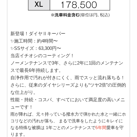
新登場！ダイヤⅡキーパー
✨施工時間：約4時間〜
✨SSサイズ：63,300円〜
当店イチオシのコーティング！
ノーメンテナンスで3年、さらに2年に1回のメンテナン
スで最長6年持続します。
自浄作用で汚れが付きにくく、雨でスッと流れ落ちる！
さらに、従来のダイヤシリーズよりも“ツヤ2倍”の圧倒的
な仕上がり。
性能・持続・コスパ、すべてにおいて満足度の高いメニ
ューです！
雨が降れば、元々持っている撥水力で弾かれた水と一緒にホ
コリなどの汚れが落ち、 まるで洗車をしたようにキレイに
なる特殊な被膜は 1年ごとのメンテナンスで
5年間
愛車を守
ります。