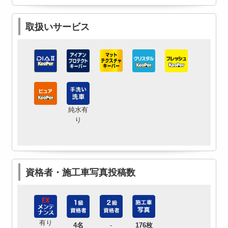
取扱いサービス
純水有
り
資格者・施工車写真投稿数
有り
4名
-
176枚