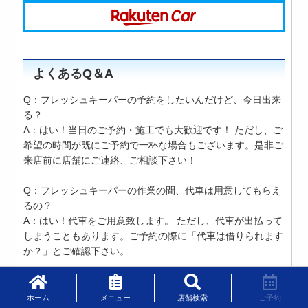
よくあるQ＆A
Q：フレッシュキーパーの予約をしたいんだけど、今日出来
る？
A：はい！当日のご予約・施工でも大歓迎です！ ただし、ご
希望の時間が既にご予約で一杯な場合もございます。是非ご
来店前に店舗にご連絡、ご相談下さい！
Q：フレッシュキーパーの作業の間、代車は用意してもらえ
るの？
A：はい！代車をご用意致します。 ただし、代車が出払って
しまうこともあります。ご予約の際に「代車は借りられます
か？」とご確認下さい。
Q：当日の天気予報が雨だけど、影響はないですか？
A：雨の日の施工や、施工後お帰りの際に雨が降っていて
ホーム
メニュー
店舗検索
ご予約