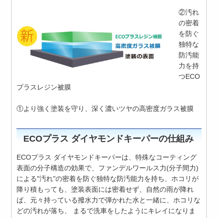
②汚れ
の密着
を防ぐ
独特な
防汚能
力を持
つECO
プラスレジン被膜
①より強く塗装を守り、深く濃いツヤの高密度ガラス被膜
ECOプラス ダイヤモンドキーパーの仕組み
ECOプラス ダイヤモンドキーパーは、特殊なコーティング
表面の分子構造の効果で、ファンデルワールス力(分子間力)
による"汚れ"の密着を防ぐ独特な防汚能力を持ち、ホコリが
降り積もっても、塗装表面には密着せず、自然の雨が降れ
ば、元々持っている撥水力で弾かれた水と一緒に、ホコリな
どの汚れが落ち、 まるで洗車をしたようにキレイになりま