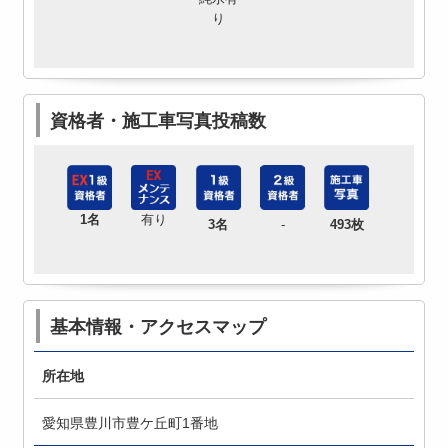
り
資格者・施工車写真投稿数
1名
有り
3名
-
493枚
基本情報・アクセスマップ
所在地
愛知県豊川市豊ケ丘町1番地