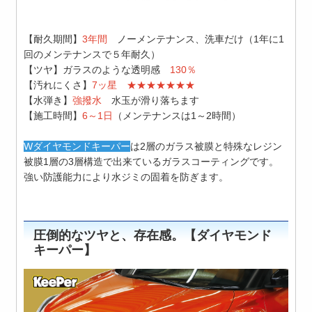
【耐久期間】
3年間
ノーメンテナンス、洗車だけ（1年に1
回のメンテナンスで５年耐久）
【ツヤ】ガラスのような透明感
130％
【汚れにくさ】
7ッ星 ★★★★★★★
【水弾き】
強撥水
水玉が滑り落ちます
【施工時間】
6～1日
（メンテナンスは1～2時間）
Wダイヤモンドキーパー
は2層のガラス被膜と特殊なレジン
被膜1層の
3層構造で出来ているガラスコーティングです。
強い防護能力により水ジミの固着を防ぎます。
圧倒的なツヤと、存在感。【ダイヤモンド
キーパー】