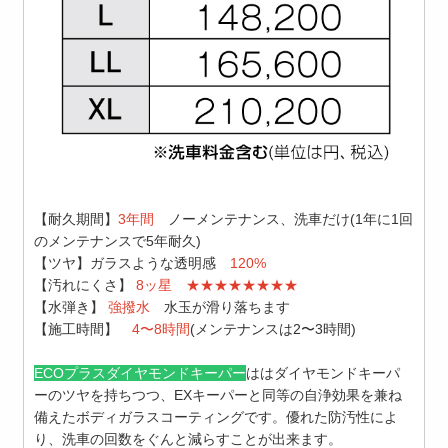
【耐久期間】
3年間
ノーメンテナンス、洗車だけ(1年に1回
のメンテナンスで5年耐久)
【ツヤ】ガラスような透明感
120%
【汚れにくさ】
8ッ星
★★★★★★★★
【水弾き】
強撥水
水玉が滑り落ちます
【施工時間】
4〜8時間
(メンテナンスは2〜3時間)
ECOプラスダイヤモンドキーパー
ははダイヤモンドキーパ
ーのツヤを持ちつつ、EXキーパーと同等の自浄効果を兼ね
備えたボディガラスコーティングです。
優れた防汚性によ
り、洗車の回数をぐんと減らすことが出来ます。