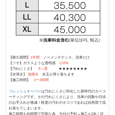
【耐久期間】
1年間
ノーメンテナンス、洗車だけ
【ツヤ】ガラスような透明感
110%
【汚れにくさ】
8ッ星
★★★★★★★★
【水弾き】
強撥水
水玉が滑り落ちます
【施工時間】
2〜3時間
フレッシュキーパー
は汚れにくさに特化した新時代のカーコ
ーティングです。その汚れにくさにより、洗車の回数や日頃
のお手入れが激減！軽度の汚れやホコリであれば自然雨で流
れ落ちてしまいます。
施工時間も短時間で可能な為、当日の予約→施工もOK！従