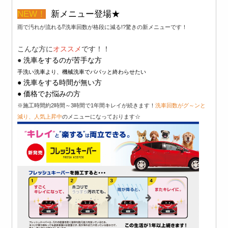
NEW！
新メニュー登場★
雨で汚れが流れる⁉洗車回数が格段に減る!?驚きの新メニューです！
こんな方に
オススメ
です！！
●
洗車をするのが苦手な方
手洗い洗車より、
機械洗車でパパッと終わらせたい
● 洗車をする時間が無い方
● 価格でお悩みの方
※施工時間約2時間～3時間で1年間キレイが続きます！
洗車回数がグ～ンと
減り、人気上昇中
のメニューになっております☆