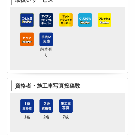
純水有
り
資格者・施工車写真投稿数
1名
2名
7枚