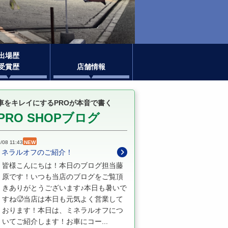
出場歴
受賞歴
店舗情報
車をキレイにするPROが本音で書く
PRO SHOPブログ
/08 11:43
NEW
ミネラルオフのご紹介！
皆様こんにちは！本日のブログ担当藤
原です！いつも当店のブログをご覧頂
きありがとうございます♪本日も暑いで
すね🥵当店は本日も元気よく営業して
おります！本日は、ミネラルオフにつ
いてご紹介します！お車にコー...