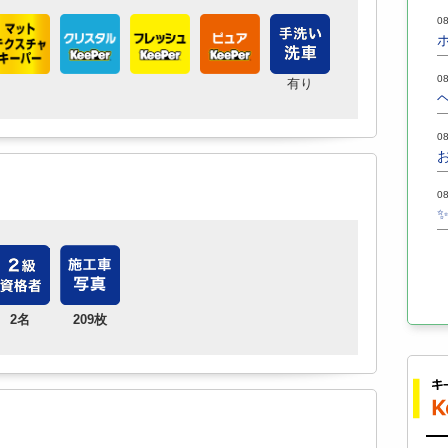
08
08
有り
08
08
2名
209枚