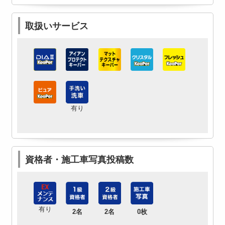
取扱いサービス
有り
資格者・施工車写真投稿数
有り
2名
2名
0枚