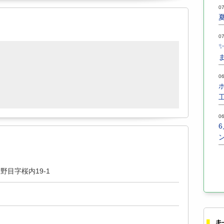
07
07
06
06
野目字桜内19-1