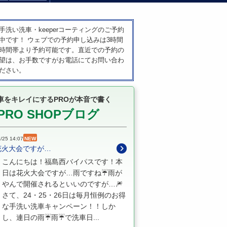
手洗い洗車・keeperコーティングのご予約
中です！ ウェブでの予約申し込みは3時間
時間帯より予約可能です。直近での予約の
望は、お手数ですがお電話にてお問い合わ
ださい。
車をキレイにするPROが本音で書く
PRO SHOPブログ
/25 14:07
NEW
花火大会ですが…
こんにちは！福島西バイパスです！本
日は花火大会ですが…雨ですね☔雨が
やんで開催されるといいのですが…🎆
さて、24・25・26日は毎月恒例のお得
な手洗い洗車キャンペーン！！しか
し、連日の雨☔雨☔で洗車日...