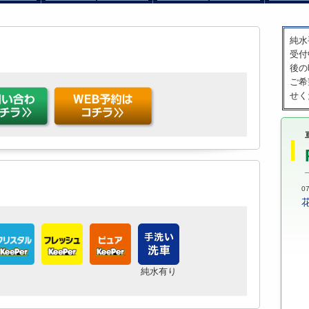
純水
受付
後の
ご希
せく
07
純水有り