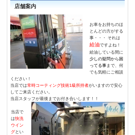
店舗案内
お車をお持ちのほ
とんどの方がする
事・・・ それは
給油
ですよね！
給油している間に
少しの疑問から困
ってる事
まで、何
でも気軽にご相談
ください！
当店では
常時コーティング技術1級所持者
がいますので安心
してご来店ください。
当店スタッフが最後までお付き合いします！！
当店で
は
快洗
ウイン
グ
とい