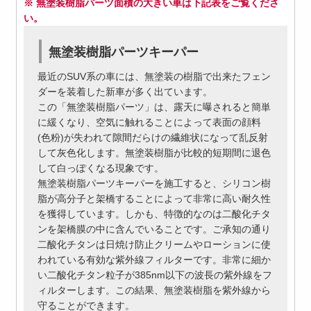
※ 無塗装樹脂パーツ面積の大きい車は下記表をご覧くださ
い。
無塗装樹脂パーツキーパー
最近のSUV系の車には、無塗装の樹脂で出来たフェン
ダーを装着した新車が多く出ています。
この「無塗装樹脂パーツ」は、露天に曝されると簡単
に緩くなり、空気に触れることによって表面の顔料
(色粉)が失われて隙間だらけの繊維状になって乱反射
して灰色化します。無塗装樹脂が比較的短期間に退色
して白っぽくなる現象です。
無塗装樹脂パーツキーパーを施工すると、シリコン樹
脂が高分子と架橋することによって非常に高い耐久性
を獲得しています。しかも、特徴的なのは二酸化チタ
ンを架橋膜の中に含んでいることです。ご承知の通り
二酸化チタンは日焼け防止クリームやローションに使
われている有効な紫外線フィルターです。非常に細か
い二酸化チタン粒子が385nm以下の波長の紫外線をフ
ィルターします。この結果、無塗装樹脂を紫外線から
守ることができます。