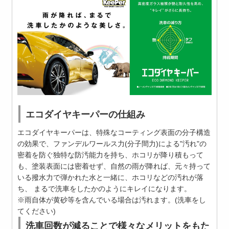
エコダイヤキーパーの仕組み
エコダイヤキーパーは、特殊なコーティング表面の分子構造
の効果で、ファンデルワールス力(分子間力)による"汚れ"の
密着を防ぐ独特な防汚能力を持ち、ホコリが降り積もって
も、塗装表面には密着せず、自然の雨が降れば、元々持って
いる撥水力で弾かれた水と一緒に、ホコリなどの汚れが落
ち、 まるで洗車をしたかのようにキレイになります。
※雨自体が黄砂等を含んでいる場合は汚れます。(洗車をし
てください)
洗車回数が減ることで様々なメリットをもた