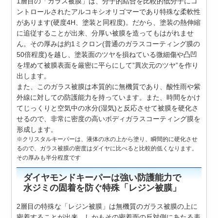
1層目の「ガラス被膜」は、分子的結合を比較的低分子にコ
ントロールされたアルコキシオリゴマーであり特殊な柔軟性
があります(硬度4H、塗装と同程度)。だから、塗装の熱伸縮
に追従することが出来、分厚い被膜を造ってもはがれませ
ん。その厚みは約1ミクロン(普通のガラスコーティング膜の
50倍程度)を越し、塗装面のツヤを損ねている微細傷や凸凹
を埋めて被膜表面を厳密に平らにして”異次元のツヤ”を作り
出します。
また、このガラス被膜は本質的に無機質であり、酸性雨や紫
外線に対しての防護能力を持っています。また、時間をかけ
てじっくりと空気中の水分(湿気)と反応させて被膜を硬化さ
せるので、非常に密度の高いボディガラスコーティング膜を
形成します。
※クリスタルキーパーは、液体の水の上から塗り、瞬間的に硬化させ
るので、ガラス被膜の密度はダイヤに比べると比較的低くなります。
その厚みも半分程度です
ダイヤモンドキーパーは強い防護能力で
水ジミの固着を防ぐ特殊「レジン被膜」
2層目の特殊な「レジン被膜」は無機質のガラス被膜の上に
密着することが出来、しかもその密着面の反対側にあたる表