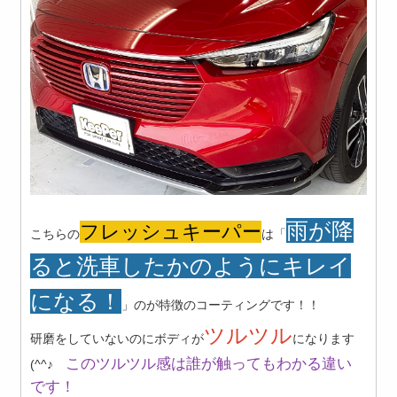
雨が降
フレッシュキーパー
こちらの
は「
ると洗車したかのようにキレイ
になる！
」のが特徴のコーティングです！！
ツルツル
研磨をしていないのにボディが
になります
このツルツル感は誰が触ってもわかる違い
(^^♪
です！