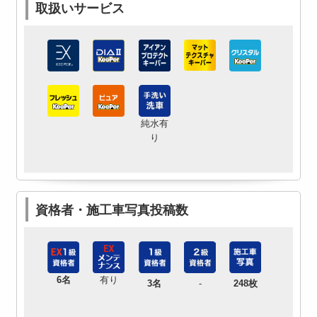
取扱いサービス
純水有
り
資格者・施工車写真投稿数
6名
有り
3名
-
248枚