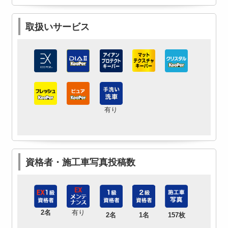
取扱いサービス
有り
資格者・施工車写真投稿数
2名
有り
2名
1名
157枚