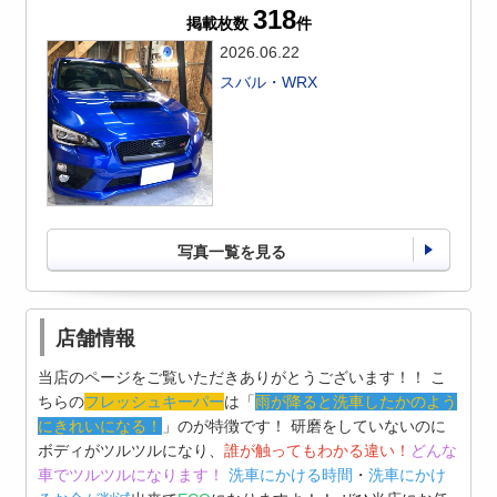
318
掲載枚数
件
2026.06.22
スバル・WRX
写真一覧を見る
店舗情報
当店のページをご覧いただきありがとうございます！！ こ
ちらの
フレッシュキーパー
は「
雨が降ると洗車したかのよう
にきれいになる！
」のが特徴です！ 研磨をしていないのに
ボディがツルツルになり、
誰が触ってもわかる違い！
どんな
車でツルツルになります！
洗車にかける時間
・
洗車にかけ