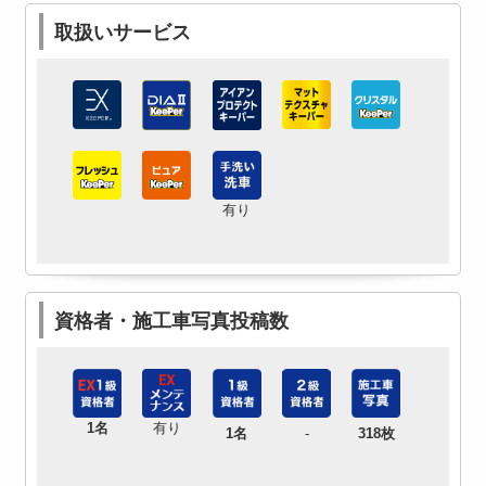
取扱いサービス
有り
資格者・施工車写真投稿数
1名
有り
1名
-
318枚