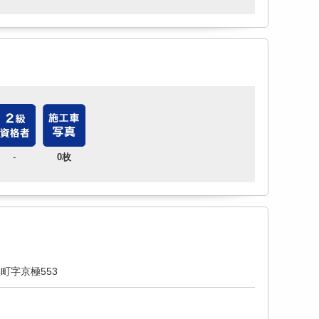
-
0枚
町字京極553