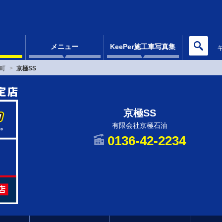
メニュー
KeePer施工車写真集
町
京極SS
京極SS
有限会社京極石油
0136-42-2234