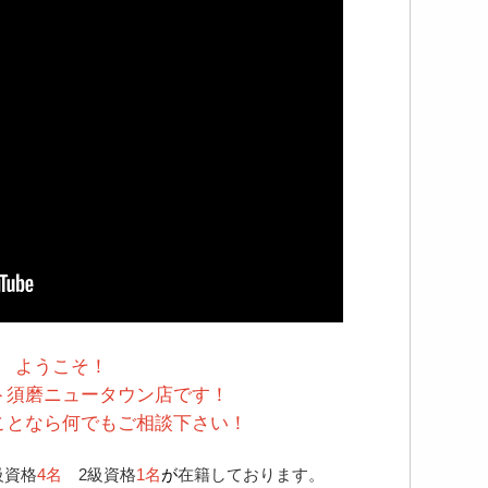
ようこそ！
ト須磨ニュータウン店です！
ことなら何でもご相談下さい！
級資格
4
名
2級資格
1
名
が
在籍しております。