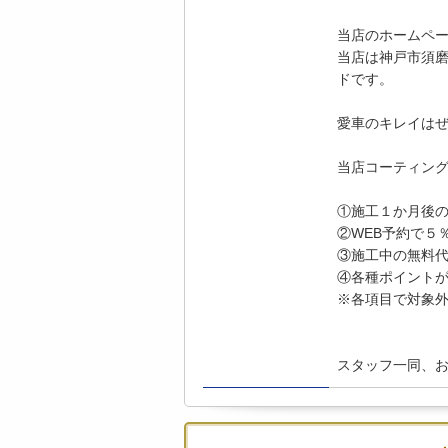
当店のホームペ
当店は神戸市須磨区
ドです。
愛車のキレイは
当店コーティン
①施工１か月後
②WEB予約で５％
③施工中の無料
④各種ポイントが
※各項目で対象
スタッフ一同、