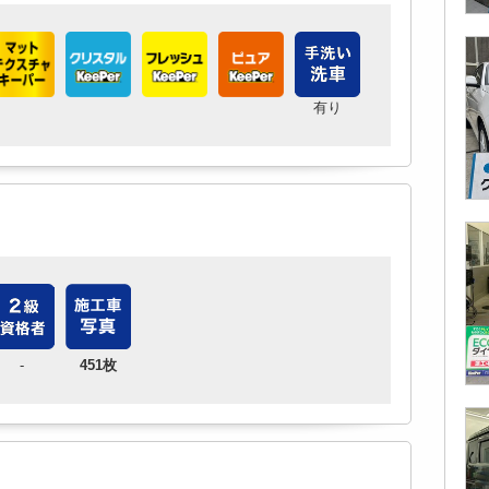
有り
-
451枚