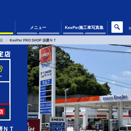
メニュー
KeePer施工車写真集
区
KeePer PRO SHOP 須磨ＮＴ
須磨ＮＴ