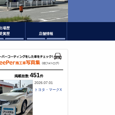
出場歴
受賞歴
店舗情報
451
掲載枚数
件
2026.07.01
トヨタ・マークX