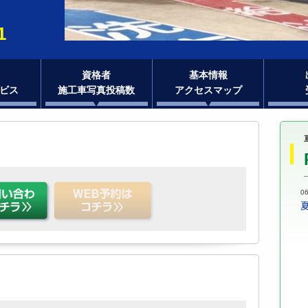
1
資格者
基本情報
ビス
施工車写真投稿数
アクセスマップ
06