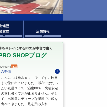
出場歴
受賞歴
店舗情報
車をキレイにするPROが本音で書く
PRO SHOPブログ
/26 09:48
NEW
夏の準備
こんにちは垂水ｓｓ ひ です。昨日
まで旅に出ていました。滞在中はだい
たい気温３５℃ 湿度80％ 快晴安定
の蒸し暑くて汗が止まりません。そし
て、出国前にディープな場所でご飯を
食べてきました。足を踏み入れ...