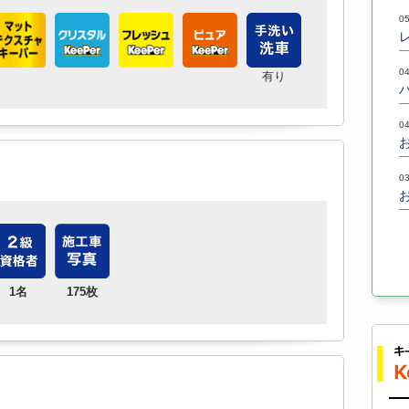
05
04
有り
04
03
1名
175枚