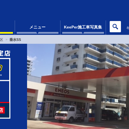
メニュー
KeePer施工車写真集
区
垂水SS