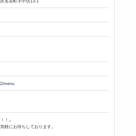
区名谷町字中坊13-1
242/menu
に！！』
お気軽にお待ちしております。