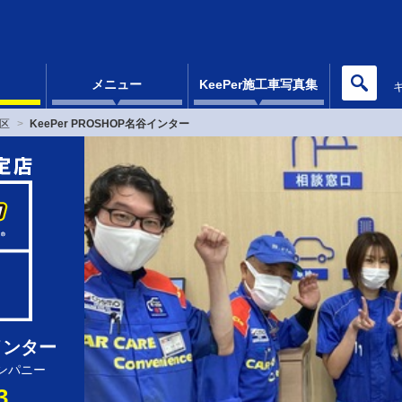
メニュー
KeePer施工車写真集
区
KeePer PROSHOP名谷インター
谷インター
ンパニー
3