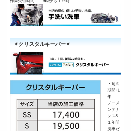
作業受付時間 9時から１９時
✴︎クリスタルキーパー✴︎
・耐久
期間⇨1
年
ノーメ
ンテナ
ンス&
１年間
洗車だ