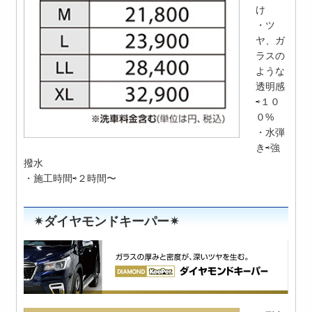
け
・ツ
ヤ、ガ
ラスの
ような
透明感
⇨１０
０%
・水弾
き⇨強
撥水
・施工時間⇨２時間〜
✴︎ダイヤモンドキーパー✴︎