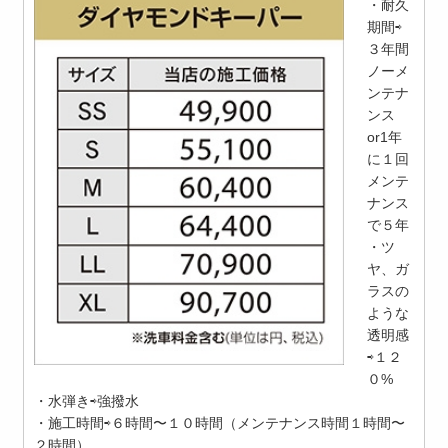
・耐久
期間⇨
３年間
ノーメ
ンテナ
ンス
or1年
に１回
メンテ
ナンス
で５年
・ツ
ヤ、ガ
ラスの
ような
透明感
⇨１２
０%
・水弾き⇨強撥水
・施工時間⇨６時間〜１０時間（メンテナンス時間１時間〜
２時間）