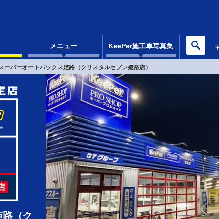
メニュー
KeePer施工車写真集
スーパーオートバックス姫路（クリスタルセブン姫路店）
姫路（ク