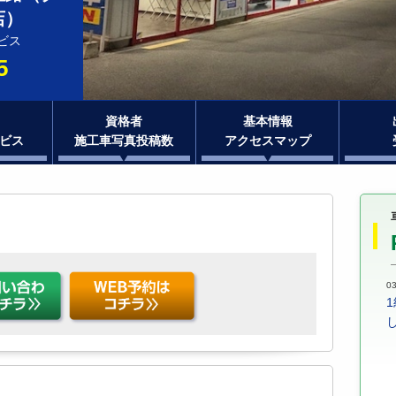
店）
ビス
5
資格者
基本情報
ビス
施工車写真投稿数
アクセスマップ
03