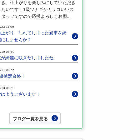
き、仕上がりを楽しみにしていただき
たいです！1級ツナギがカッコいいス
タッフですので応援よろしくお願...
/23 11:09
雨上がり 汚れてしまった愛車を綺
麗にしませんか？
/19 08:49
桜が綺麗に咲きだしましたね
/17 08:55
2級検定合格！
/13 08:50
おはようございます！
ブログ一覧を見る