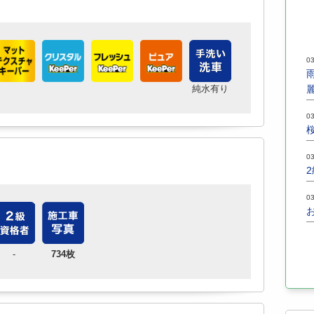
03
純水有り
03
03
03
-
734枚