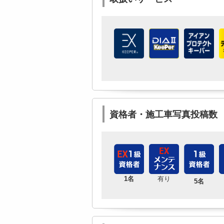
資格者・施工車写真投稿数
1名
有り
5名