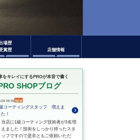
出場歴
受賞歴
店舗情報
車をキレイにするPROが本音で書く
PRO SHOPブログ
/28 08:38
NEW
1級コーティングスタッフ 増えま
した！
当店に1級コーティング技術者が3名増
えました！技術をしっかり持ったスタ
ッフですので是非ともご依頼いただ