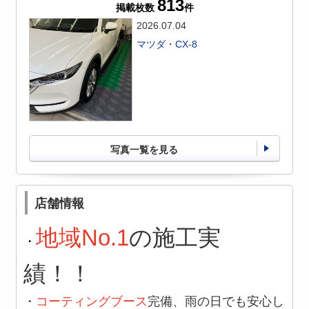
813
掲載枚数
件
2026.07.04
マツダ・CX-8
写真一覧を見る
店舗情報
地域No.1
の施工実
・
績！！
・
コーティングブース
完備、
雨の日でも安心し